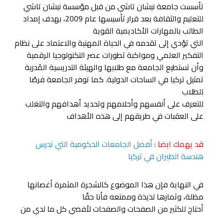
تأسست جامعة نيشان تاشي من قبل مؤسسة نيشان تاشي
للتعليم والثقافة بعد قرار تأسيسها عام 2009، بهدف إمداد
الطالب بالمهارات الأكاديمية القوية
التي تؤدي إلى تقدمه في الحياة المهنية والاعتماد على نظام
التفكير العلمي ومواكبة تطورات عصر التكنولوجيا الرقمية
وأن تستطيع الجامعة مع طلابها والهيئة التدريسية المُدربة
تمثيل تركيا في الساحات الدولية. كما توفر الجامعة فرصًا
للطلاب
للتعرف على أنفسهم وأحلامهم وتحديد أهدافهم والتغلب
على العقبات في طريقهم إلى هذه الأهداف
قد يهمك ايضا :
أفضل الجامعات الحكومية التي تدرس
هندسة الطيران في تركيا
في النهاية فإن هذا الموضوع كالشجرة المثمرة أغصانها
مظلة، وثمارها لذيذة وممتعه فأنا حقًا
أحتاج للكثير من الصفحات والصفحات لأفضي كل ما لدي من