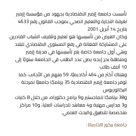
تأسست جامعة إزمير الاقتصادية بجهود من مؤسسة إزمير
لغرفة التجارة والتعليم الصحي بموجب القانون رقم 4633
بتاريخ 14 أبريل 2001
وكان الغرض من تأسيسها هو تعليم وتثقيف الشباب القادرين
على المشاركة الفعالة في رفع المستوى الاقتصادي للبلاد
وهي أول جامعة خاصة يتم تأسيسها في مدينة إزمير
ومنطقة بحر إيجه يصل عدد الطلاب في الجامعة سنويًا إلى
10 آلاف طالب
وهناك أكثر من 464 أكاديميًا، 59 منهم من الأجانب. كما
توفر جامعة إزمير الاقتصادية 35 برنامجًا جامعيًا لمرحلة
البكالوريوس
و38 برنامجًا للماجستير و9 برامج دكتوراه، من خلال 8 كليات
و3 مدارس مهنية و4 معاهد للدراسات العليا، و10 مراكز
متخصصة للتطبيق والبحث العلمي.
جامعة بيكوز (الخاصة) :