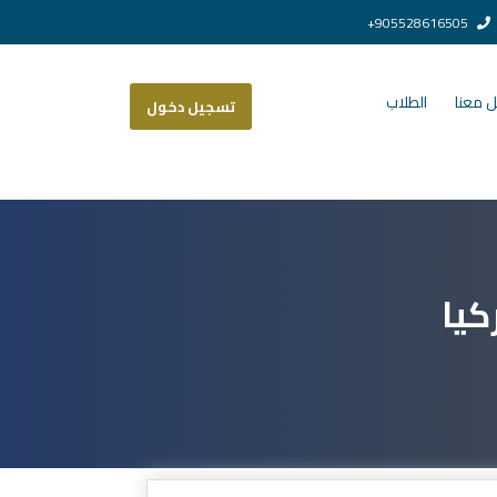
905528616505+
 معنا
الطلاب
تسجيل دخول
كيا