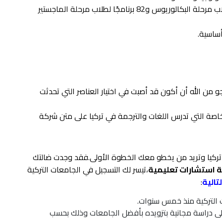
تضم جامعة يدي تبه حوالي 77 برنامجًا جامعيًا لطلاب مرحلة البكالوريوس و82 برنامجًا لطلاب مرحلة الماجستير
أساسية.
من الله أن أكون قد أصبت في اختيار العناصر التي تحدثت
صة التي تدرس اللغات والترجمة في تركيا على متن شركة
ركيا وتريد من يخطو معك الخطوة الأولى.فقد وجدت ضالتك
ة استشارات تعليمية
،تيسر لك التسجيل في الجامعات التركية
تالية
:
ت التركية منذ خمس سنوات.
ى دراسة مجانية بتزويده بأفضل الجامعات وذلك بحسب