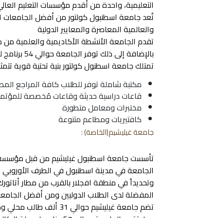
التعليمية، واحدة من أقدم مؤسسات التعليم العالي
تُعد جامعة اسطنبول كولتور من أفضل الجامعات التر
والعالمية المعاصرة والمعايير الدولية
بالإضافة إلى ذلك توفر الجامعة حوالي 54 برنامج للماجستير و11 برنامج للدكتوراه.
تمتلك جامعة اسطنول كولتور بنية تحتية قوية تتمث
مكتبة شاملة توفر للطلاب كافة المراجع المطب
قاعات دراسية حديثة وقاعات مُخصصة للمؤتمر
مختبرات ومعامل متطورة
كافتيريات ومطاعم متنوعة
جامعة غيليشيم(الخاصة) :
تأسست جامعة اسطنبول غيليشيم من قبل مؤسسة غيل
الجامعة في مدينة اسطنبول في الطرف الأوروبي م
وتحديداً في منطقة افجلار بالقرب من مطار أتاتور
المفضلة لدى الطلاب الدوليين ومن أفضل الجامعات
تضم جامعة غيليشيم حوالي 31 ألف طالب محلي ودولي، يدرسون في مراحل البكالوريوس والدراسات العليا