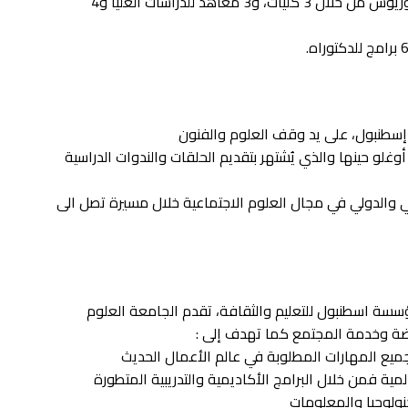
حيث تقدم الجامعة حوالي 57 برنامج لمرحلة البكالوريوس من خلال 3 كليات، و3 معاهد للدراسات العليا و4
وغلو حينها والذي يُشتهر بتقديم الحلقات والندوات الدراسية
 والدولي في مجال العلوم الاجتماعية خلال مسيرة تصل الى
تبه في عام 1996 من قبل مؤسسة اسطنبول للتعليم والثقافة، تقدم الجامعة العلوم
هضة وخدمة المجتمع كما تهدف إلى :
ميع المهارات المطلوبة في عالم الأعمال الحديث
لمية فمن خلال البرامج الأكاديمية والتدريبية المتطورة
نولوجيا والمعلومات