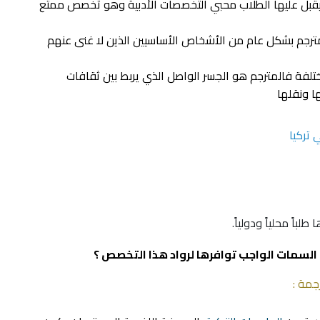
يقبل عليها الطلاب محبي التخصصات الأدبية وهو تخصص ممتع
لمترجم بشكل عام من الأشخاص الأساسيين الذين لا غنى عنهم
تلفة فالمترجم هو الجسر الواصل الذي يربط بين ثقافات
ا ونقلها
 تركيا
باً محلياً ودولياً.
 السمات الواجب توافرها لرواد هذا التخصص ؟
جمة :