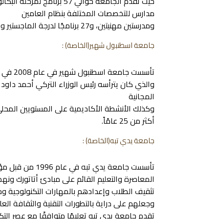
مدارس للتخصصات المختلفة بنظام العامين
ومدرستين مهنيتين، و27 برنامجًا لدرجة الماجستير و6 برامج للدكتوراه.
جامعة اسطنبول شهير(الخاصة) :
تأسست جامعة اسطنبول شهير في عام 2008 في إسطنبول، على يد وقف العلوم والفنون
والذي كان يترأسه رئيس الوزراء التركي أحمد داود أ
المجانية
وكذلك الأنشطة الأكاديمية على المستويين المحلي
أكثر من 25 عامًاً.
جامعة يدي تبه(الخاصة) :
تأسست جامعة يدي 
المعاصرة والتعليم القائم على مبادئ أتاتورك ون
تثقيف الطلاب وإعدادهم بالمهارات التكنولوجية وج
وجعلهم على دراية بالتطورات التقنية والثقافة العا
تقدم جامعة يدي تبه تعليمًا متوافقًا مع عصر التك