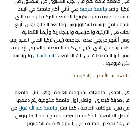
هي جامعة عامة تقع في الجزء الآسيوي من إسطنبول في
تركيا، وتعد
جامعة مرمرة
هي ثاني أكبر جامعة في البلاد
وتنفرد جامعة مرمرة بكونها الجامعة التركية الوحيدة التي
تقدم برامج دراسية للبكالوريوس وما بعد البكالوريوس بأربع
لغات هي التركية والفرنسية والإنجليزية وأيضاً الألمانية ،
ومن أشهر خريجي هذه الجامعة رئيس تركيا الحالي السيد رجب
طيب أردوغان الذي تخرج من كلية الاقتصاد والعلوم الإدارية ،
ومن أبرز التخصصات في تلك الجامعة
طب الأسنان
والهندسة
بكل فروعها .
جامعة عبد الله غول
(الحكومية) :
هي احدى الجامعات الحكومية العامة , وهي ثاني جامعة
في مدينة قيصري , وتعتبر اول جامعة حكومية يتم دعمها
من قبل الاوقاف الخاصة ، كما تعتبر
جامعة عبدالله غول
من
أفضل الجامعات الحكومية التركية وتمنح درجة البكالريوس
في 14 تخصص مختلف على رأسهم هندسة الكمبيوتر