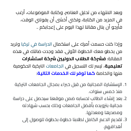
وبعد الانتهاء من تحليل العناصر، وكتابة الموضوعات، أرغب
في المزيد من الكتابة، ولكني أخشى أن يفوتني الوقت،
فأرجو أن ينال مقالنا لهذا اليوم على إعجابكم ..
وإذا كنت حسمت أمرك على استكمال
الدراسة في تركيا
وتريد
من يخطو معك الخطوة الأولى. فقد وجدت ضالتك في هذه
المقالة:
فشركة الطلاب الدوليين شركة استشارات
تعليمية
، تيسر لك التسجيل في
الجامعات
التركية الحكومية
منها والخاصة
كما توفر لك الخدمات التالية
:
الإستشارة المجانية من قبل خبراء بمجال الجامعات التركية
منذ خمس سنوات.
بعد إنشاء الطالب لحسابه ضمن موقعنا سيحصل على دراسة
مجانية بتزويده بأفضل الجامعات وذلك بحسب شهادته
ومصدرها ومعدلها.
تقديم الدعم الكامل لطلابنا خطوة بخطوة للوصول إلى
أهدافهم.