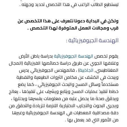
ليستطيع الطالب الراغب في هذا التخصص تحديد وجهته .
ولكن في البداية دعونا نتعرف على هذا التخصص عن
قرب ومجالات العمل المتوفرة لهذا التخصص ..
الهندسة الجيوفيزيائية :
يقوم تخصص
الهندسة الجيوفيزيائية
بدراسة باطن الأرض
وغلافها الجوي عن طريق دراسة خصائصها الفيزيائية (المجال
المغناطيسي,
الجاذبية
) ، فالمهندس الجيوفيزيائي يدرس
ويبحث في الكشف عن مكامن الثروات الطبيعية والنفطية
مستخدماً وسائل المسح والبحث الجيوفيزيائي ، كما يضع
خطط تنفيذ عمليات المسح ويتابع ويشرف على تنفيذها ، يعالج
ويدقق صحة ما يحصل عليه من معلومات يفسرها ويحللها ،
ويجري البحوث والتجارب الاختيارية اللازمة للزيادة والتحقق من
دقة مصداقية المعطيات في الهندسة الجيوفيزيائية وغيرها
من الأمور التي قد يعمل بها .