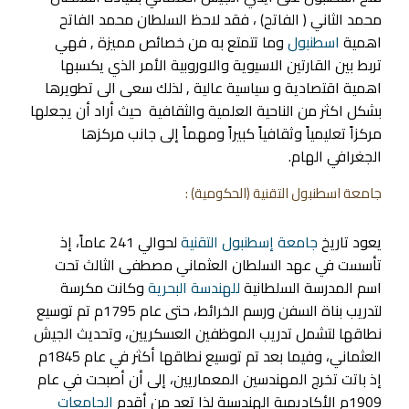
محمد الثاني ( الفاتح) ، فقد لاحظ السلطان محمد الفاتح
اهمية
اسطنبول
وما تتمتع به من خصائص مميزة , فهي
تربط بين القارتين الاسيوية والاوروبية الأمر الذي يكسبها
اهمية اقتصادية و سياسية عالية , لذلك سعى الى تطويرها
بشكل اكثر من الناحية العلمية والثقافية حيث أراد أن يجعلها
مركزاً تعليمياً وثقافياً كبيراً ومهماً إلى جانب مركزها
الجغرافي الهام.
جامعة اسطنبول التقنية
(الحكومية) :
يعود تاريخ
جامعة إسطنبول التقنية
لحوالي 241 عاماً، إذ
تأسست في عهد السلطان العثماني مصطفى الثالث تحت
اسم المدرسة السلطانية
للهندسة البحرية
وكانت مكرسة
لتدريب بناة السفن ورسم الخرائط، حتى عام 1795م تم توسيع
نطاقها لتشمل تدريب الموظفين العسكريين، وتحديث الجيش
العثماني، وفيما بعد تم توسيع نطاقها أكثر في عام 1845م
إذ باتت تخرج المهندسين المعماريين، إلى أن أصبحت في عام
1909م الأكاديمية الهندسية لذا تعد من أقدم
الجامعات