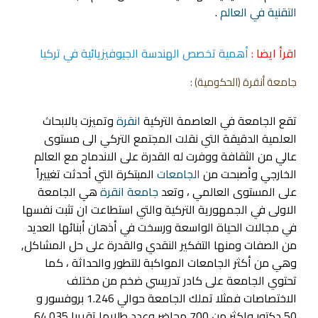
التقنية في العالم
.
اقرأ ايضا :
أهمية تخصص الهندسة الجيوفيزيائية في تركيا
جامعة أنقرة
(الحكومية) :
تقع الجامعة في العاصمة التركية
انقرة
وتميزت بالابحاث
العلمية الدقيقة التي نقلت المجتمع التركي الى مستوى
عالي من الثقافة ووفرت له القدرة على الاندماج مع العالم
الخارجي وأصبحت من
الجامعات
المبتكرة التي أحدثت تغييراً
على المستوى العالمي ، وتعد
جامعة انقرة
هي الجامعة
الاولى في الجمهورية التركية والتي استطاعت ان تثبت نفسها
في مجالات الحياة الواسعة ورسخت في أذهان أبنائها العديد
من الصفات ومنها التفكير النقدي والقدرة على حل المشاكل,
وهي من أكثر الجامعات المواكبة للتطور والحداثة ، كما
تحتوي الجامعة على كادر تدريسي ضخم من مختلف
الاختصاصات فمثلا تملك الجامعة حوالي 1.246 بروفسور و
50 دكتور واكثر من 700 محاضر وعدد طلابها تقريبا 64.035