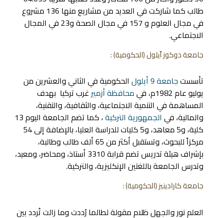
طالب كما شاركت في العديد من مشاريع منها 136 مشروع
في مجال العلوم و 157 في مجال الصحة و23 في المجال
الاجتماعي.
جامعة دوكوز اّيلول
(الحكومية) :
تأسست
جامعة 9 أيلول
الحكومية في الثاني والعشرين من
يوليو عام 1982م، في
محافظة أزمير
غرب تركيا بهدف
المساهمة في التنمية الاجتماعية، والثقافية، والتقنية،
والمالية، في
الجمهورية التركية
، كما تضم الجامعة اليوم 13
كلية، و5 معاهد، و5 كليات للدراسة العليا، بالإضافة إلى 54
مركزاً للبحوث، وتستقبل أكثر من 65 ألف طالب وطالبة،
بإشراف هيئة تدريس تضم قرابة 3310 أستاذ، ومحاضر، ومعيد،
وتدرس الجامعة باللغتين الإنكليزية، والتركية.
جامعة كارادينيز
(الحكومية) :
العلم نور والجهل ظلام مقولة لطالما رُددت وما زالت تُردد بين