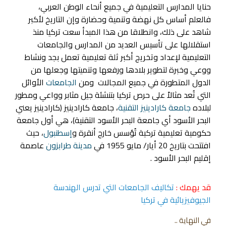
حنايا المدارس التعليمية في جميع أنحاء الوطن العربي،
فالعلم أساس كل نهضة وتنمية وحضارة وإن التاريخ لأكبر
شاهد على ذلك، وانطلاقا من هذا المبدأ سعت تركيا منذ
استقلالها على تأسيس العديد من المدارس والجامعات
التعليمية لإعداد وتخريج أكبر ثلة تعليمية تعمل بجد ونشاط
ووعي وخبرة لتطوير بلادها ورفعها وتنميتها وجعلها من
الدول المتطورة في جميع المجالات ومن
الجامعات
الأوائل
التي تُعد مثالاً على حرص تركيا بتنشئة جيل مثابر وواعي ومطور
لبلاده
جامعة كارادينيز التقنية
، جامعة كارادينيز (كارادينيز يعني
البحر الأسود أي جامعة البحر الأسود التقنية)، هي أول جامعة
حكومية تعليمية تركية تُؤسس خارج أنقرة و
إسطنبول
، حيث
افتتحت بتاريخ 20 أيار/ مايو 1955 في
مدينة طرابزون
عاصمة
إقليم البحر الأسود .
قد يهمك :
تكاليف الجامعات التي تدرس الهندسة
الجيوفيزيائية في تركيا
في النهاية ..