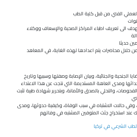
العملي الفني من قبل كلية الطب
نوات
دف الى تعريف اطباء المراكز الصحية والإسعاف ووكلاء
الة
ين حديثا
من خلال محاضرات يتم اعدادها لهذه الغاية، في المعاهد
ا الجنحية والجنائية، وبيان الإصابة وصفتها وسببها وتاريخ
داثها ومدى العاهة المستديمة التي نتجت عن هذا الاعتداء
لفحوصات، والتحلي بالصدق والأمانة، وبتحرير شهادة طبية تثبت
ني
ة، وفي حالات الاشتباه في سبب الوفاة، وكيفية حدوثها، ومدى
لك عند استخراج جثث المتوفين المشتبه في وفاتهم
لطب الشرعي في تركيا