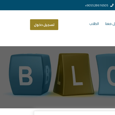
905528616505+
 معنا
الطلاب
تسجيل دخول