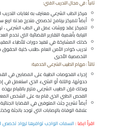
ثانياً : في مجال التدريب الفني:
مركز الطب الشرعي معترف به لغايات التدريب 
أيضاً للمركز برنامج تخصصي متدرج مدته اربع س
للمركز عقد ورشات عمل في الطب الشرعي ، ته
النيابة بأهمية التقارير القضائية التي تخدم العد
كذلك المشاركة في تنفيذ دورات للأطباء المقيم
تدريب كوادر الأمن العام ،طلاب كلية الحقوق 
التخصصية الاّخرى
ثالثاً : مهام الطبيب الشرعي الخدمية:
إجراء الفحوصات الطبية على المصابين في القضاي
حدوثها، والآلة أو الشيء الذي استعمل في إح
وبذلك فإن الطبيب الشرعي ملزم بالقيام بهذه ا
الفحص الطبي الذي قام به على الشخص المع
أيضاً تشريح جثث المتوفين في القضايا الجنائي
علاقة الوفاة بالإصابات التي توجد بالجثة وكذ
اقرأ ايضا :
السمات الواجب توافرها لرواد تخصص ا