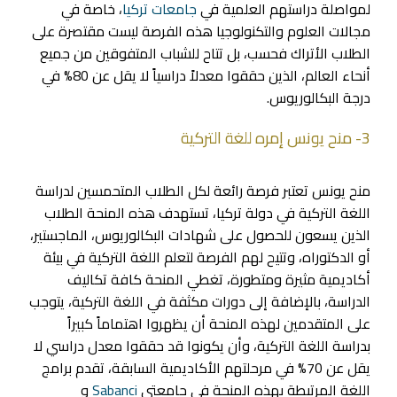
لمواصلة دراستهم العلمية في
جامعات تركيا
، خاصة في
مجالات العلوم والتكنولوجيا هذه الفرصة ليست مقتصرة على
الطلاب الأتراك فحسب، بل تتاح للشباب المتفوقين من جميع
أنحاء العالم، الذين حققوا معدلاً دراسياً لا يقل عن 80% في
درجة البكالوريوس.
3- منح يونس إمره للغة التركية
منح يونس تعتبر فرصة رائعة لكل الطلاب المتحمسين لدراسة
اللغة التركية في دولة تركيا، تستهدف هذه المنحة الطلاب
الذين يسعون للحصول على شهادات البكالوريوس، الماجستير،
أو الدكتوراه، وتتيح لهم الفرصة لتعلم اللغة التركية في بيئة
أكاديمية مثيرة ومتطورة، تغطي المنحة كافة تكاليف
الدراسة، بالإضافة إلى دورات مكثفة في اللغة التركية، يتوجب
على المتقدمين لهذه المنحة أن يظهروا اهتماماً كبيراً
بدراسة اللغة التركية، وأن يكونوا قد حققوا معدل دراسي لا
يقل عن 70% في مرحلتهم الأكاديمية السابقة، تقدم برامج
اللغة المرتبطة بهذه المنحة في جامعتي
Sabanci
و