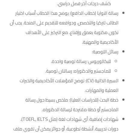
كشف درجات آخر فصل دراسي.
رسالة النوايا (خطاب الدافع): يوضح هذا الخطاب أسباب اختيار
الطالب لتركيا والتخصص، ودوافعه للتقديم على المنحة. يجب أن
تكون مكتوبة بعمق وإقناع، مع التركيز على الأهداف
الأكاديمية والمهنية.
رسائل التوصية:
للبكالوريوس: رسالة توصية واحدة.
للماجستير والدكتوراه: رسالتان توصية.
السيرة الذاتية (CV): توضح المؤهلات الأكاديمية والخبرات
العملية والمهارات.
خطة البحث (للدراسات العليا): ملخص بسيط حول رسالة
الماجستير أو خطة مقترحة لرسالة الدكتوراه.
شهادات إضافية: أي شهادات لغة (مثل TOEFL, IELTS)،
دورات تدريبية، أنشطة تطوعية، أو جوائز يمكن أن تقوي ملف