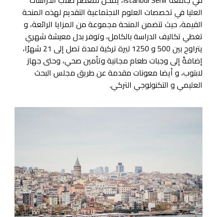
في جامعة Istanbul Sehir، يمكن لمعظم طلاب الدراسات
العليا في تخصصات العلوم الاجتماعية التقديم لهذه المنحة
القيمة، حيث تتضمن المنحة مجموعة من المزايا الرائعة، و
تغطي تكاليف الدراسة بالكامل، وتوفر بدل معيشة شهري
يتراوح بين 500 و 1250 ليرة تركية لمدة تصل إلى 21 شهرًا،
إضافةً إلى وجبات طعام مجانية وتأمين صحي، وحتى جهاز
لابتوب، و أيضا معونات مقدمة عن طريق مجلس البحث
العليمي و التكنولوجي التركي.