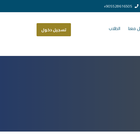
905528616505+
 معنا
الطلاب
تسجيل دخول