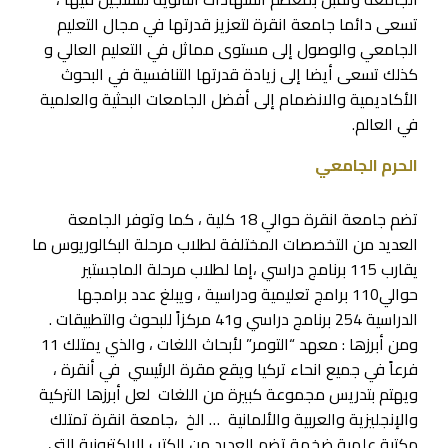
تسعى دائما جامعة انقرة لتعزيز قدرتها في مجال التعليم
الجامعي والوصول إلى مستوى مماثل في التعليم العالي و
كذلك تسعى أيضا إلى زيادة قدرتها التنافسية في البحوث
الأكاديمية والانضمام إلى أفضل الجامعات البحثية والعلمية
في العالم.
الحرم الجامعي
تضم جامعة انقرة حوالي 18 كلية ، كما وتوفر الجامعة
العديد من التخصصات المختلفة لطلاب مرحلة البكالوريوس ما
يقارب 115 برنامج دراسي ،إما لطلاب مرحلة الماجستير
حوالي110 برامج تعليمية ودراسية ، ويبلغ عدد برامجها
الدراسية 254 برنامج دراسي و41 مركزاً للبحوث والتطبيقات .
ومن أبرزها : معهد “التومر” لأبحاث اللغات ، والذي يمتلك 11
فرعاً في جميع انحاء تركيا ويقع مقرة الرئيسي في أنقرة ،
ويهتم بتدريس مجموعة كبيرة من اللغات لعل أبرزها التركية
والإنجليزية والعربية والألمانية … الخ ،جامعة انقرة تمتلك
مكتبة علمية ضخمة تضم العديد من الكتب الإلكترونية التي