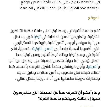
في الجامعة 7.795 ، على حسب الأحصائية من موقع
الجامعة عدد الذكور اكثر من عدد الإناث في الجامعة.
الموقع
تقع جامعة أنقرة في وسط تركيا على حافة هضبة الأناضول
الشرقية، وتعتبر من المدن الداخلية في
تركيا
فهي لا تطل
على أية سواحل أو بحار. تتميز أنقرة بمَوقعها الاستراتيجي
الذي أكسبها أهميةً خاصةً بين
المدن التركية
؛ فمحلياً، تقع
أنقرة في وسط تركيا وبذلك تربط أقاليم ومدن تركيا بخط
اتصال رئيسي، أما دولياً، فتعمل المدينة على ربط كل من آسيا،
و
أفريقيا
، وأوروبا وتشكل منفذاً للشرق الأوسط بأكمله، كما
تمتلك شبكة نقل متطورة جداً من مطارات وطرق حديثة
وقطارات سريعة ساعدتها على أداء دورها بشكل مثالي .
وما رأيكم أن نتعرف معاً عن المدينة التي ستدرسون
فيها إذا كانت وجهتكم جامعة انقرة؟