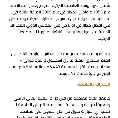
شمال شرق وسط العاصمة التركية انقرة ويعمل المطار منذ
عام 1955 م واحتل المطار في عام 2009 المرتبة الثانية في
عدد الرحلات الدولية علي مستوي المطارات التركية وقد حصل
علي افضل مطار في اوربا من قبل المجلس الدولي للمطارات
الدولية في اوربا ويعتبر مطار تشغيليا محوريا لـ الخطوط
التركية.
فهناك رحلات منتظمة يومية من اسطنبول وازمير بالباص إلى
انقرة تستغرق الرحلة ما بين اسطنبول وانقرة حوالى 4
ساعات ونصف تقريبا بمسافة 449 كم ، والمسافة بينها وبين
ازمير حوالى6 ساعات 43 دقيقة.
الإعتراف بالجامعة
جامعة انقرة معتمدة من قبل وزارة التعليم العالي التركي،
ومعترفاً بها بالدول العربية ، ومن مميزاتها ان الجامعة لا
تطلب اي اختبارات قبول من أجل التسجيل على مفاضلة
الجامعة وتقبل بمعظم الشهادات الثانوية للتسجيل فيها ،