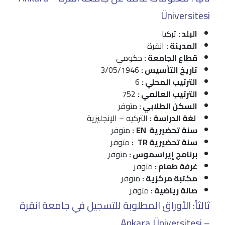
Üniversitesi
البلد :
تركيا
المدينة :
انقرة
قطاع الجامعة :
حكومي
تاريخ التأسيس :
3/05/1946
الترتيب المحلي :
6
الترتيب العالمي :
752
السكن الطلابي :
متوفر
لغة الدراسة :
التركيه – الإنجليزية
سنة تحضيرية EN
:
متوفر
سنة تحضيرية TR
:
متوفر
برنامج إيراسموس :
متوفر
غرفة طعام :
متوفر
مكتبة مركزية :
متوفر
صالة رياضية :
متوفر
ثالثاً: الأوراق المطلوبة للتسجيل في جامعة انقرة
– Ankara Üniversitesi