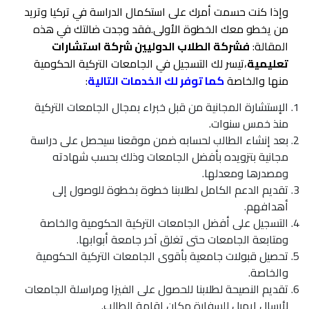
وإذا كنت حسمت أمرك على استكمال الدراسة في تركيا وتريد
من يخطو معك الخطوة الأولى.فقد وجدت ضالتك في هذه
المقالة:
فشركة الطلاب الدوليين شركة استشارات
تعليمية
،تيسر لك التسجيل في الجامعات التركية الحكومية
منها والخاصة
كما توفر لك الخدمات التالية
:
الإستشارة المجانية من قبل خبراء بمجال الجامعات التركية
منذ خمس سنوات.
بعد إنشاء الطالب لحسابه ضمن موقعنا سيحصل على دراسة
مجانية بتزويده بأفضل الجامعات وذلك بحسب شهادته
ومصدرها ومعدلها.
تقديم الدعم الكامل لطلابنا خطوة بخطوة للوصول إلى
أهدافهم.
التسجيل على أفضل الجامعات التركية الحكومية والخاصة
ومتابعة الجامعات حتى تغلق آخر جامعة أبوابها.
تحصيل قبولات جامعية بأقوى الجامعات التركية الحكومية
والخاصة.
تقديم النصيحة لطلابنا للحصول على الفيزا ومراسلة الجامعات
لأرسال إيميل للسفارة مكان إقامة الطالب.