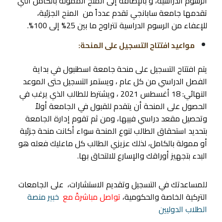
الرسوم الدراسية، و بالإضافة إلى المنح الممولة بالكامل التي
تقدمها جامعة سابانجي تقدم عدداً من المنح الجزئية،
للإعفاء من الرسوم الدراسية تتراوح ما بين 25% إلى 100%.
مواعيد افتتاح التسجيل على المنحة:
يتم افتتاح التسجيل على منحة جامعة اسطنبول في بداية
الفصل الدراسي من كل عام ، ويستمر التسجيل حتى الموعد
النهائي: 18 أغسطس 2021 ، ويشترط للطالب الذي يرغب في
الحصول على المنحة أن يتقدم للقبول في الجامعة أولاً
وتحصيل مقعد دراسي فييها، ومن ثم تقوم إدارة الجامعة
بتحديد استحقاق الطالب لنوع المنحة سواء أكانت منحة جزئية
أو ممولة بالكامل، لذلك عزيزي الطالب كل ماعليك فعله هو
البدء بتجهيز أوراقك والإسارع للالتحاق بها.
للمساعدتك في التسجيل وتقديم الاستشارات، على الجامعات
التركية الخاصة والحكومية،
تواصل مباشرةً مع
خبير منصة
الطلاب الدوليين