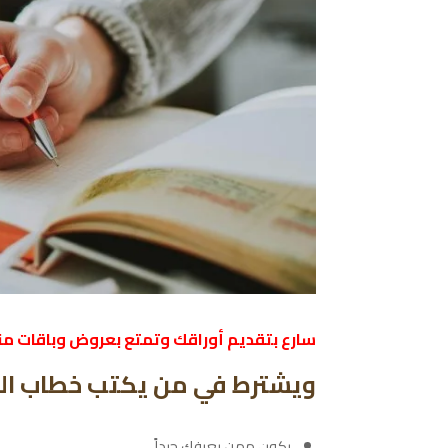
سارع بتقديم أوراقك وتمتع بعروض وباقات من
ويشترط في من يكتب خطاب التو
يكون ممن يعرفك جيداً.