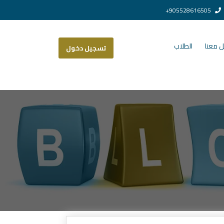
905528616505+
 معنا
الطلاب
تسجيل دخول