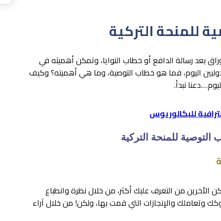
ة للمنحة التركية
راق بعد رسالة الدافع أو خطاب النوايا، وتمكن أهميته في
وليين اليوم، فما هو خطاب التوصية، وما هي أهميته؟ وكيف
وم….دعنا نبدأ.
ترافية للبكالوريوس
ب التوصية للمنحة التركية
ة
كن الأخرين من التعرف عليك أكثر، من خلال نظرة وانطباع
كك وتعاملك والإنجازات التي قمت بها، ولكن! من خلال آراء