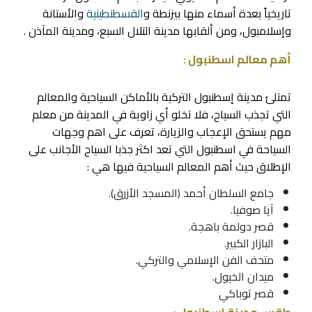
تاريخياً بعدة أسماء منها بيزنطة و
القسطنطينية
والأستانة
وإسلامبول، ومن ألقابها مدينة التلال السبع، ومدينة المآذن .
أهم معالم اسطنبول :
تمتلئ مدينة إسطنبول التركية بالأماكن السياحية والمعالم
التي تجذب السياح، فلا تخلو أي زاوية في المدينة من معلم
مهم يستحق الإعجاب والزيارة، تعرف على اهم وجهات
السياحة في اسطنبول التي تعد اكثر جذبا السياح الأجانب على
الإطلاق حيث أهم المعالم السياحية فيها هي :
جامع السلطان أحمد (المسجد الأزرق).
آيا صوفيا
.
قصر دولمة باهجة.
البازار الكبير.
متحف الفن الإسلامي والتركي.
ميدان الخيول.
قصر توباكي
طقس مدينة اسطنبول :