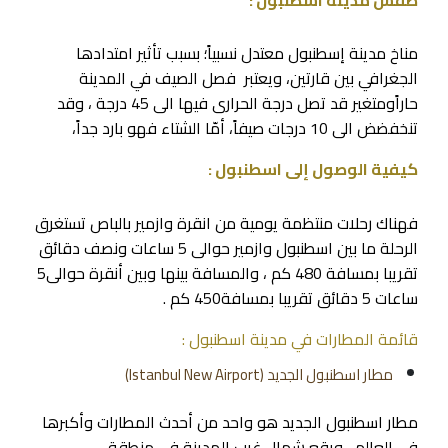
مناخ مدينة إسطنبول معتدل نسبياً؛ بسبب تأثير امتدادها
الجغرافي بين قارتين، ويعتبر فصل الصيف في المدينة
حاراًومتغير قد تصل درجة الحرارى فيها الى 45 درجة ، وقد
تنخفضض الى 10 درجات صيفاً، أمّا الشتاء فهو بارد جداً،
كيفية الوصول إلى اسطنبول :
فهناك رحلات منتظمة يومية من انقرة وازمير بالباص تستغرق
الرحلة ما بين اسطنبول وازمير حوالى 5 ساعات ونصف دقائق
تقريبا بمسافة 480 كم ، والمسافة بينها وبين أنقرة حوالى5
ساعات 5 دقائق تقريبا بمسافة450 كم .
قائمة المطارات في مدينة اسطنبول :
مطار اسطنبول الجديد (Istanbul New Airport)
مطار اسطنبول الجديد هو واحد من أحدث المطارات وأكبرها
في العالم ، ويقع شمال غرب المدينة في منطقة