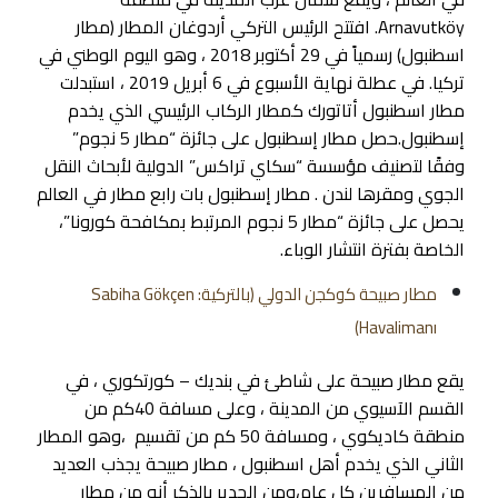
Arnavutköy. افتتح الرئيس التركي أردوغان المطار (مطار
اسطنبول) رسمياً في 29 أكتوبر 2018 ، وهو اليوم الوطني في
تركيا. في عطلة نهاية الأسبوع في 6 أبريل 2019 ، استبدلت
مطار اسطنبول أتاتورك كمطار الركاب الرئيسي الذي يخدم
إسطنبول.حصل مطار إسطنبول على جائزة “مطار 5 نجوم”
وفقًا لتصنيف مؤسسة “سكاي تراكس” الدولية لأبحاث النقل
الجوي ومقرها لندن . مطار إسطنبول بات رابع مطار في العالم
يحصل على جائزة “مطار 5 نجوم المرتبط بمكافحة كورونا”،
الخاصة بفترة انتشار الوباء.
مطار صبيحة كوكجن الدولي (بالتركية: Sabiha Gökçen
Havalimanı)
يقع مطار صبيحة على شاطئ في بنديك – كورتكوري ، في
القسم الآسيوي من المدينة ، وعلى مسافة 40كم من
منطقة كاديكوي ، ومسافة 50 كم من تقسيم ،وهو المطار
الثاني الذي يخدم أهل اسطنبول ، مطار صبيحة يجذب العديد
من المسافرين كل عام،ومن الجدير بالذكر أنه من مطار