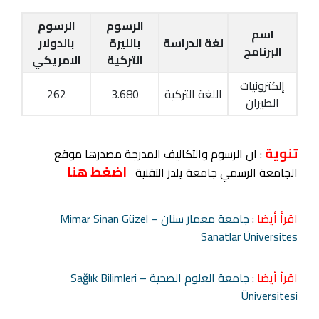
الرسوم
الرسوم
اسم
لغة الدراسة
بالليرة
بالدولار
البرنامج
التركية
الامريكي
إلكترونيات
اللغة التركية
3.680
262
الطيران
تنوية
: ان الرسوم والتكاليف المدرجة مصدرها موقع
اضغط هنا
الجامعة الرسمي جامعة يلدز التقنية
اقرأ أيضا
:
جامعة معمار سنان – Mimar Sinan Güzel
Sanatlar Üniversites
اقرأ أيضا
:
جامعة العلوم الصحية – Sağlık Bilimleri
Üniversitesi