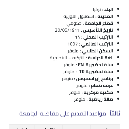
البلد :
تركيا
المدينة :
اسطنبول الاوربية
قطاع الجامعة :
حكومي
تاريخ التأسيس :
20/05/1911
الترتيب المحلي :
14
الترتيب العالمي :
1097
السكن الطلابي :
متوفر
لغة الدراسة :
التركيه – الانجليزية
سنة تحضيرية EN
:
متوفر
سنة تحضيرية TR
:
متوفر
برنامج إيراسموس :
متوفر
غرفة طعام :
متوفر
مكتبة مركزية :
متوفر
صالة رياضية :
متوفر
ثالثاً
: مواعيد التقديم على مفاضلة الجامعة