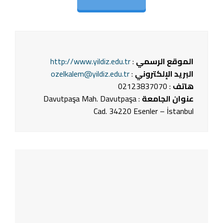
الموقع الرسمي
:
http://www.yildiz.edu.tr
البريد الإلكتروني
:
ozelkalem@yildiz.edu.tr
هاتف
: 02123837070
عنوان الجامعة
: Davutpaşa Mah. Davutpaşa
Cad. 34220 Esenler – İstanbul