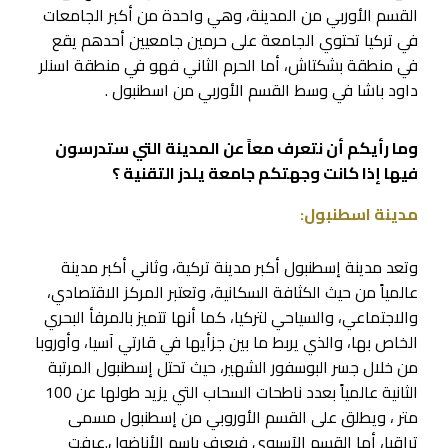
القسم الأوربي من المدينة، وهي واحدة من أكبر الجامعات
في تركيا تحتوي الجامعة على حرمين جامعيين أحدهم يقع
في منطقة بشكتاش، أما الحرم الثاني فهو في منطقة اسنلر
داود باشا في وسط القسم الأوربي من اسطنبول .
وما رأيكم أن نتعرف معاً عن المدينة التي ستدرسون
فيها إذا كانت وجهتكم جامعة يلدز التقنية ؟
مدينة اسطنبول:
وتعد مدينة إسطنبول أكبر مدينة تركية، وثاني أكبر مدينة
عالمياً من حيث الكثافة السكانية، وتعتبر المركز الاقتصادي،
والاجتماعي، والسياحي لتركيا، كما أنها تتميز بالمرفأ البحري
الخاص بها، والذي يربط ما بين جزأيها في قارتي آسيا، وأوروبا
من خلال جسر البوسفور الشهير، حيث تحتل إسطنبول المرتبة
الثانية عالمياً بعدد ناطحات السحاب التي يزيد طولها عن 100
متر ، ويطلق على القسم الأوروبي من إسطنبول مسمى
تراقيا، أما القسم الآسيوي فيعرف باسم الأناضول.عرفت