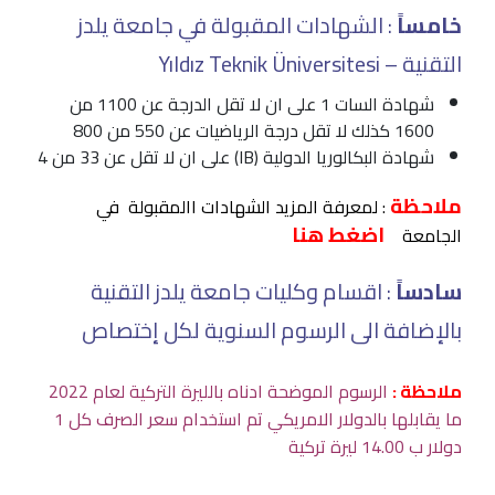
خامساً
: الشهادات المقبولة في جامعة يلدز
التقنية – Yıldız Teknik Üniversitesi
شهادة السات 1 على ان لا تقل الدرجة عن 1100 من
1600 كذلك لا تقل درجة الرياضيات عن 550 من 800
شهادة البكالوريا الدولية (IB) على ان لا تقل عن 33 من 4
ملاحظة
: لمعرفة المزيد الشهادات االمقبولة في
اضغط هنا
الجامعة
سادساً
: اقسام وكليات جامعة يلدز التقنية
بالإضافة الى الرسوم السنوية لكل إختصاص
ملاحظة :
الرسوم الموضحة ادناه بالليرة التركية لعام 2022
ما يقابلها بالدولار الامريكي تم استخدام سعر الصرف كل 1
دولار ب 14.00 ليرة تركية