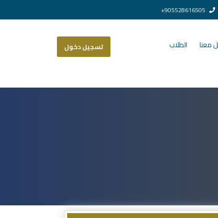
905528616505+
 معنا
الطلاب
تسجيل دخول