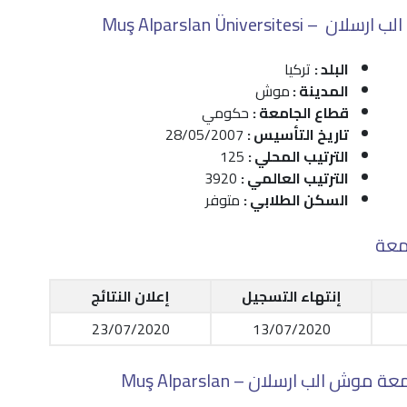
Muş Alparslan Ünive
البلد :
تركيا
المدينة :
موش
قطاع الجامعة :
حكومي
تاريخ التأسيس :
28/05/2007
الترتيب المحلي :
125
الترتيب العالمي :
3920
السكن الطلابي :
متوفر
معة
إنتهاء التسجيل
إعلان النتائج
23/07/2020
13/07/2020
: الأوراق المطلوبة للتسجيل في جامعة موش الب ارسلان – Muş Alparslan