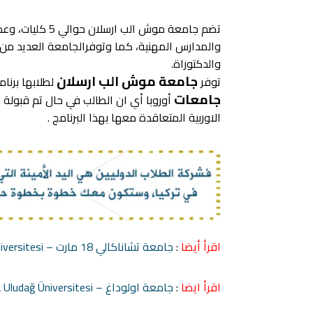
تضم جامعة موش ال
والمدارس المهنية، كما وتوفرالجامعة العديد من ا
والدكتوراة.
جامعة موش الب ارسلان
توفر
لطلابها برنا
جامعات
أوروبا أي ان الطالب في حال تم قبولة
الاوربية
المتعاقدة معها بهذا البرنامج .
اقرأ أيضا
:
جامعة تشاناكالي 18 مارت – Çanakkale Onsekiz Mart Üniversitesi
اقرأ ايضا
:
جامعة اولوداغ – Bursa Uludağ Üniversitesi