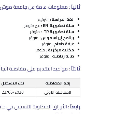
ثانياً
: معلومات عامة عن جامعة موش الب ارسلان – rsitesi
لغة الدراسة :
التركيه
سنة تحضيرية EN
:
غير متوفر
سنة تحضيرية TR
:
متوفر
برنامج إيراسموس :
متوفر
غرفة طعام :
متوفر
مكتبة مركزية :
متوفر
صالة رياضية :
متوفر
ثالثاً
: مواعيد التقديم على مفاضلة الجا
رقم المفاضلة
بدء التسجيل
المفاضلة الاولى
22/06/2020
رابعاً