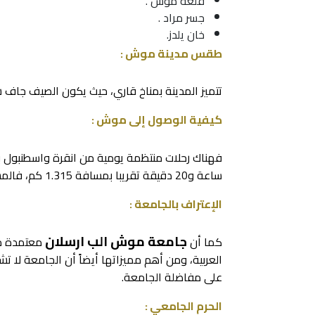
قلعة موش .
جسر مراد .
خان يلدز.
طقس مدينة موش :
تتميز المدينة بمناخ قاري، حيث يكون الصيف جاف شد
كيفية الوصول إلى موش :
ساعة و20 دقيقة تقريبا بمسافة 1.315 كم، فالمسافة بينها وبين أنقرة حوالي12 ساعة و20 دقيقة تقريبا .
الإعتراف بالجامعة :
جامعة موش الب ارسلان
كما أن
معتمدة من 
العربية، ومن أهم مميزاتها أيضاً أن الجامعة لا تش
على مفاضلة الجامعة.
الحرم الجامعي :