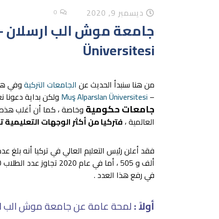
ديسمبر 9, 2020
0
Üniversitesi
من هنا سنبدأ الحديث عن
الجامعات التركية
وفي هذا
–
Muş Alparslan Üniversitesi
ولكن بداية دعونا نعرفك بأن
جامعات حكومية
وخاصة ، كما أن أغلب هذه
العالمية ،
فتركيا من أكثر الوجهات التعليمية ت
فقد أعلن رئيس التعليم العالي في تركيا أنه بلغ عد
في رفع هذا العدد .
أولاً :
لمحة عامة عن جامعة موش الب ارسلان – n Üniversitesi