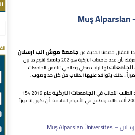
ال
جامعة موش الب ارسلان – Muş Alparslan
الف
جامعة موش الب ارسلان
 المقال خصصنا الحديث عن
 عدد جامعات التركية هو 202 جامعة تتنوع ما بين
الجامعات
لها ترتيب محلي وعالمي تنافس الجامعات
ا
ميزاً ، لذلك يتوافد عليها الطلاب من كل حد وصوب
.
ا
الجامعات التركية
د الطلاب الأجانب في
عام 2019 154
ألف و 505 ، أما في عام 2020 تجاوز عدد الطلاب 200 ألف طالب ونطمح في الأعوام القادمة أن يكون لنا دوراً
Muş Alparsla