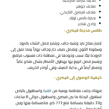
مدينة غاراما التاريخية.
متحف جوهر.
متحف قيصري التاريخي
.
بحيرة بالاس توزلا.
وادي هاجر.
طقس مدينة قيصري :
تتميز بمناخ بارد وشبه جاف، ويتميز فصل الشتاء بالبرود
وسقوط الثلوج، وبفصل صيف حار وجاف نهاراً بينما تميل إلى
البرودة ليلاً؛ بسبب وجودها في منطقة ذات منسوب مرتفع،
ويتسم فصل الربيع بها بهطول الأمطار بشكل متكرر غالباً
وتمطر أيضاً في بداية الصيف وفي أواخر الخريف.
كيفية الوصول إلى قيصري :
فهناك رحلات منتظمة يومية من
انقرة
واسطنبول بالباص
تستغرق الرحلة ما بين قيصري واسطنبول حوالي 8 ساعات
و33 دقيقة بمسافة تبلغ 773 كم، فالمسافة بينها وبين
أنقرة حوالى 4 ساعات ..