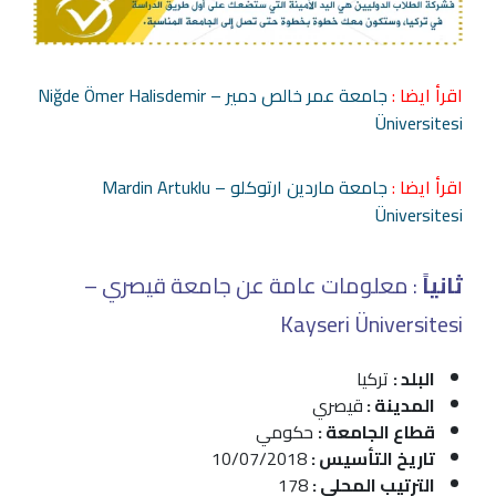
اقرأ ايضا :
جامعة عمر خالص دمير – Niğde Ömer Halisdemir
Üniversitesi
اقرأ ايضا :
جامعة ماردين ارتوكلو – Mardin Artuklu
Üniversitesi
ثانياً
: معلومات عامة عن جامعة قيصري –
Kayseri Üniversitesi
البلد :
تركيا
المدينة :
قيصري
قطاع الجامعة :
حكومي
تاريخ التأسيس :
10/07/2018
الترتيب المحلي :
178