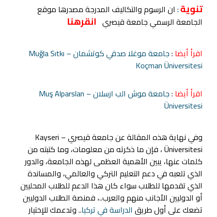
تنوية
: ان الرسوم والتكاليف المدرجة مصدرها موقع
انقرهنا
الجامعة الرسمي جامعة قيصري
اقرأ أيضا
:
جامعة موغلا صدقي كوتشمان – Muğla Sıtkı
Koçman Üniversitesi
اقرأ أيضا
:
جامعة موش الب ارسلان – Muş Alparslan
Üniversitesi
وفي نهاية هذه المقالة عن جامعة قيصري – Kayseri
Üniversitesi ، فإن ما ذكرته من معلومات، وما كتبته من
كلمات عنها، يبين الأهمية العظمى لهذه الجامعة، والدور
الذي تلعبه في دعم التعليم التركي والعالمي، والمساندة
الذي تقدمها للطلاب سواء كان هذا الدعم للطلاب المحليين
أو الدوليين الأجانب منهم والعرب..، فمنصة الطلاب الدوليين
تضعك على أول طريق
الدراسة في تركيا
.. وتدعمك للإختيار