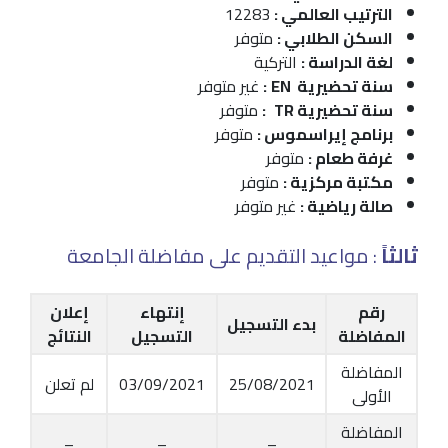
الترتيب العالمي :
12283
السكن الطلابي :
متوفر
لغة الدراسة :
التركية
سنة تحضيرية EN
:
غير متوفر
سنة تحضيرية TR
:
متوفر
برنامج إيراسموس :
متوفر
غرفة طعام :
متوفر
مكتبة مركزية :
متوفر
صالة رياضية :
غير متوفر
ثالثاً
: مواعيد التقديم على مفاضلة الجامعة
رقم
إنتهاء
إعلان
بدء التسجيل
المفاضلة
التسجيل
النتائج
المفاضلة
25/08/2021
03/09/2021
لم تعلن
الأولى
المفاضلة
–
–
–