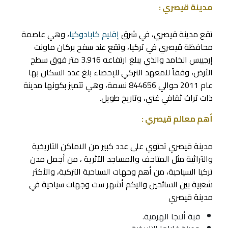
مدينة قيصري :
تقع مدينة قيصري، في شرق
إقليم كابادوكيا
، وهي عاصمة
محافظة قيصري في تركيا، وتقع عند سفح بركان ماونت
إرجييس الخامد والذي يبلغ ارتفاعه 3.916 متر فوق سطح
الأرض، وفقاً للمعهد التركي للإحصاء بلغ عدد السكان بها
عام 2011 حوالي 844656 نسمة، وهي تتميز بكونها مدينة
ذات تراث ثقافي غني، وتاريخ طويل.
أهم معالم قيصري :
مدينة قيصري تحتوي على عدد كبير من الاماكن التاريخية
والتراثية مثل المتاحف والمساجد الآثرية ، من أجمل مدن
تركيا السياحية، من أهم وجهات السياحية التركية، والأكثر
شعبية بين السائحين واليكم أشهر ست وجهات سياحية في
مدينة قيصري
قبة ألاجا الهرمية.