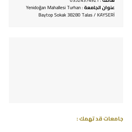
هاتف
: 03524374921
عنوان الجامعة
: Yenidoğan Mahallesi Turhan
Baytop Sokak 38280 Talas / KAYSERİ
جامعات قد تهمك :