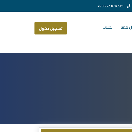
905528616505+
 معنا
الطلاب
تسجيل دخول