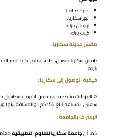
بحيرة صبانجا
.
نهر سكاريا.
اورمان بارك.
كينت بارك.
طقس مدينة سكاريا :
طقس سكاريا معتدل، رطب، وماطر. كما تتميز المد
باردةً
كيفية الوصول إلى سكاريا :
هناك رحلات منتظمة يومية من انقرة واسطنبول بال
ساعتين بمسافة تبلغ 155كم ، والمسافة بينها وبين أنقرة حوال ثلاث ساعات.
الإعتراف بالجامعة :
كما أن
جامعة سكاريا للعلوم التطبيقية
معتمدة