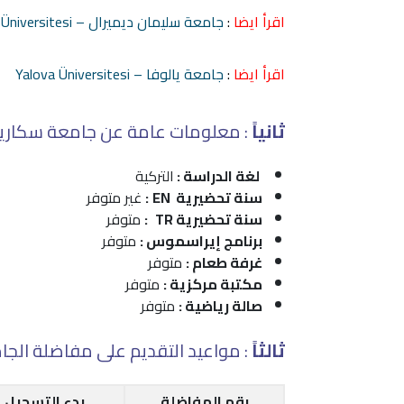
اقرأ ايضا
:
جامعة سليمان ديميرال – Süleyman Demirel Üniversitesi
اقرأ ايضا
:
جامعة يالوفا – Yalova Üniversitesi
ثانياً
: معلومات عامة عن جامعة سكاريا 
لغة الدراسة :
التركية
سنة تحضيرية EN
:
غير متوفر
سنة تحضيرية TR
:
متوفر
برنامج إيراسموس :
متوفر
غرفة طعام :
متوفر
مكتبة مركزية :
متوفر
صالة رياضية :
متوفر
ثالثاً
: مواعيد التقديم على مفاضلة الجا
رقم المفاضلة
بدء التسجيل