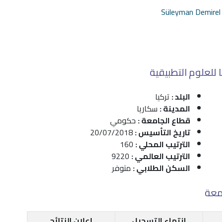
للعلوم التطبيقية
البلد :
تركيا
المدينة :
سكاريا
قطاع الجامعة :
حكومي
تاريخ التأسيس :
20/07/2018
الترتيب المحلي :
160
الترتيب العالمي :
9220
السكن الطلابي :
متوفر
معة
إنتهاء التسجيل
إعلان النتائج