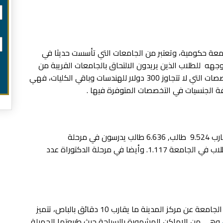
ة حكومية، وتعتبر من الجامعات التي تأسست حديثا في
وجهه للطلاب الذين يريدون الالتحاق بالجامعات القريبة من
اسطنبول وما يميزها هو رسومها المنخفضة للتخصصات التي لا تتجاوز 300 دولار للهندسات وباقي الكليات، فهي
فة الجنسيات في التخصصات المتوفرة فيها .
حيث يبلغ عدد طلابها حسب احصائية الجامعة ما يقارب 9.524 طالب, 6.636 طالب يدرسون في مرحلة
البكالوريوس إما في مرحلة الماجستير يبلغ عدد الطلاب في الجامعة 1.117. وأيضا في مرحلة الدكتوراة عدد
أما عن موقعها فهي تقع في مدينة سكاريا تبعد الجامعة عن مركز المدينة ما يقارب 10 دقائق بالباص، تتميز
وهي من الاماكن المشهورة بالسياحة حيث طبيعتها الجميلة