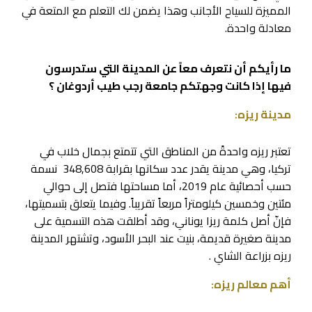
المميزة للسياح الأجانب وهذا يضمن لك التعلم مع المتعة في
معادلة واحدة.
ما رأيكم أن نتعرف معاً عن المدينة التي ستدرسون
فيها إذا كانت وجهتكم جامعة رجب طيب أردوغان ؟
مدينة ريزه:
تعتبر ريزه واحدةً من المناطق التي تتمتع بجمال خلاب في
تركيا، وهي مدينة يقدر عدد سكانها بقرابة 348,608 نسمة
حسب أحصائية عام 2019، أما مساحتها فتصل إلى حوالي
مئتين وخمسين كيلومتراً مربعاً تقريباً. وفيما يتعلق بتسميتها،
فإنّ أصل كلمة ريزا يوناني، وقد أطلقت هذه التسمية على
مدينة صغيرة قديمة، بنيت عند البحر الأسود، وتشتهر المدينة
ريزه بزراعة الشاي .
أهم معالم ريزه: