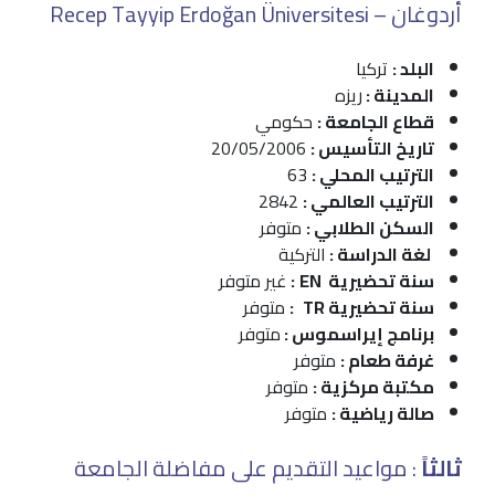
أردوغان – Recep Tayyip Erdoğan Üniversitesi
البلد :
تركيا
المدينة :
ريزه
قطاع الجامعة :
حكومي
تاريخ التأسيس :
20/05/2006
الترتيب المحلي :
63
الترتيب العالمي :
2842
السكن الطلابي :
متوفر
لغة الدراسة :
التركية
سنة تحضيرية EN
:
غير متوفر
سنة تحضيرية TR
:
متوفر
برنامج إيراسموس :
متوفر
غرفة طعام :
متوفر
مكتبة مركزية :
متوفر
صالة رياضية :
متوفر
ثالثاً
: مواعيد التقديم على مفاضلة الجامعة