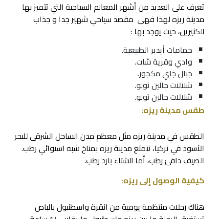
تعرف على العديد من أشهر المعالم السياحية التي تتميز بها
مدينة ريزه لهذا فهى مقصد سياحي شهير جدا و جذاب
للكثيرين، حيث يوجد بها :
حمامات أيدير الطبيعية.
وادي وقرية شات.
جبال جاي مكجور.
شلالات جالين تولو
.
شلالات جالين تولو.
طقس مدينة ريزه:
الطقس في مدينة ريزه مثل معظم مدن الساحل الشرقي للبحر
الأسود في تركيا، تتمتع مدينة ريزه بمناخ شبه استوائي رطب.
الصيف دافئ رطب، أما الشتاء بارد رطب.
كيفية الوصول إلى ريزه:
هناك رحلات منتظمة يومية من انقرة واسطنبول بالباص
تستغرق الرحلة ما بين ريزه واسطنبول ما يقارب 14 ساعة