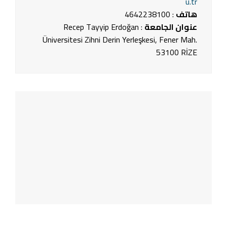
u.tr
هاتف
: 4642238100
عنوان الجامعة
: Recep Tayyip Erdoğan
Üniversitesi Zihni Derin Yerleşkesi, Fener Mah.
53100 RİZE