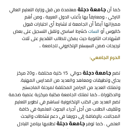
جامعة دجلة
كما أن
معتمدة من قبل وزارة التعليم العالي
التركي ، ومعترفاً بها بأغلب الدول العربية ، ومن أهم
مميزاتها أيضاً أن الجامعة لا تشترط أي اختبارات قبول
كاليوس أو
السات
كشرط اساسي وتقبل التسجيل على بعض
الشهادات الثانوية حيث يمكن للطالب التقديم على ثلاث
ترجيحات ضمن السيستم الإلكتروني للجامعة ..
الحرم الجامعي:
جامعة دجلة
تضم
حوالي 15 كلية مختلفة ، و20 مركز
بحثي وتطبيقات ومعاهد والعديد من المدارس المهنية.
وتمتلك العديد من البرامج المختلفة لمرحلة الماجستير
والدكتوراة ، كما تمتلك الجامعة مكتبة مركزية علمية ضخمة
تضم العديد من الكتب الإلكترونية تساهم في تطوير التعليم
وتثقيف الطلاب من أجل أجراء البحوث العلمية في كافة
المجالات، بالإضافة إلى دورها في دعم نشاطات والبحث
جامعة دجلة
العلمي . كما توفر
لطلابها برنامج التبادل