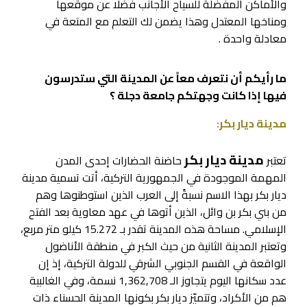
والأماكن المفضلة للسياح الأجانب فضلا عن موقعها
ومناخها المعتدل وهذا يضمن لك التعلم مع المتعة في
معادلة واحدة .
ما رأيكم أن نتعرف معاً عن المدينة التي ستدرسون
فيها إذا كانت وجهتكم جامعة دجلة ؟
مدينة ديار بكر:
مدينة ديار بكر
تعتبر
حاضنة الحضارات إحدى المدن
المهمة الموجودة في الجمهورية التركية، أتت تسمية مدينة
ديار بكر بهذا الاسم نسبةً إلى العرب الذين استوطنوها وهم
من بني بكر بن وائل، الذين أتوها في عهد معاوية بعد الفتح
الإسلامي. مساحة هذه المدينة تقدر بـ 15.272 كيلو متر مربع،
وتعتبر المدينة الثانية من حيث الكبر في منطقة الأناضول
الواقعة في القسم الجنوبي الشرقي للدولة التركية، إذ إن
عدد سكانها اليوم يتجاوز الـ 1,362,708 نسمة، وفي الغالبية
هم من الأكراد، وتتميّز ديار بكر بكونها المدينة الحسناء ذات