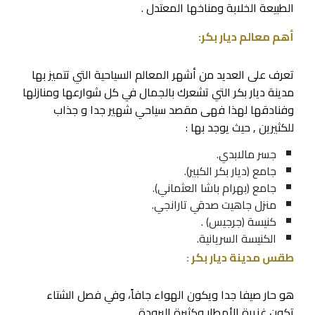
الطبيعة الخلابة ومناخها المعتدل .
أهم معالم ديار بكر:
تعرف على العديد من أشهر المعالم السياحية التي تتميز بها
مدينة ديار بكر التي تشعرك بالجمال في كل شوارعها ومنازلها
وفنادقها لهذا فهى مقصد سياحي شهير جدا و جذاب
للكثيرين , حيث يوجد بها :
جسر مالابدي.
جامع (ديار بكر الكبير).
جامع (بهرام باشا العثماني).
منزل جاهيت صدقي تارانجي.
كنيسة (جرجيس) .
الكنيسة السريانية.
طقس مدينة ديار بكر :
هو حار صيفا جدا ويكون الهواء جافاً، وفي فصل الشتاء
تكون غزيرة الأمطار وكثيرة البرودة .