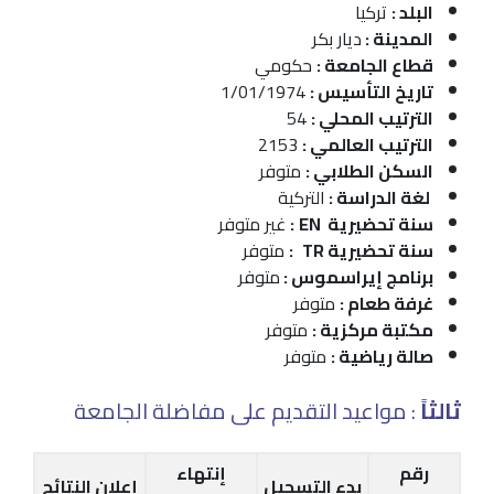
البلد :
تركيا
المدينة :
ديار بكر
قطاع الجامعة :
حكومي
تاريخ التأسيس :
1/01/1974
الترتيب المحلي :
54
الترتيب العالمي :
2153
السكن الطلابي :
متوفر
لغة الدراسة :
التركية
سنة تحضيرية EN
:
غير متوفر
سنة تحضيرية TR
:
متوفر
برنامج إيراسموس :
متوفر
غرفة طعام :
متوفر
مكتبة مركزية :
متوفر
صالة رياضية :
متوفر
ثالثاً
: مواعيد التقديم على مفاضلة الجامعة
رقم
إنتهاء
بدء التسجيل
إعلان النتائج