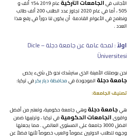
الجامعات التركية
الأجانب في
عام 2019 154 ألف و
505 ، أما في عام 2020 تجاوز عدد الطلاب 200 ألف طالب
ونطمح في الأعوام القادمة أن يكون لنا دوراً في رفع هذا
العدد .
اولاً
: لمحة عامة عن جامعة دجلة – Dicle
Üniversitesi
نحن بوصلتك الأمينة الذي سترشدك نحو كل شيء يخص
جامعة دجلة
الموجودة في
محافظة ديار بكر
في تركيا:
تصنيف الجامعة:
جامعة دجلة
هي
وهي جامعة حكومية، وتعتبر من أفضل
الجامعات الحكومية
واقوى
في تركيا ، وترتيبها ضمن
افضل 3000 جامعة على المستوى العالمي . مما يجعلها
وجهه للطلاب الدوليين عموماً والعرب خصوصاً لأنها فضلاً عن