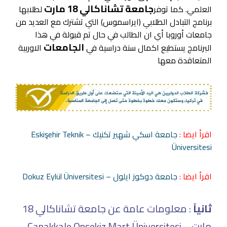
جامعة تشاناكالي 18 مارت
العلمي. كما توفر
لطلابها
برنامج التبادل الطلابي (ايراسموس) التي تشترك مع العديد من
جامعات أوروبا أي ان الطالب في حال تم قبولة في هذا
الجامعات
البرنامج يستطيع اكمال سنة دراسية في
الاوربية
المتعاقدة معها
اقرأ ايضا :
جامعة اسكي شهير تكنيك – Eskişehir Teknik
Üniversitesi
اقرأ ايضا :
جامعة دوكوز ايلول – Dokuz Eylül Üniversitesi
ثانياً
: معلومات عامة عن جامعة تشاناكالي 18
مارت – Çanakkale Onsekiz Mart Üniversitesi