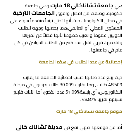
جامعة تشاناكالي 18 مارت
هي
وهي جامعة
الجامعات التركية
حكومية، وصنفت من افضل واقوى
في مجال التكنولوجيا ، حيث أنها تحتل ترتيباً متقدماً سواء على
المستوى المحلي أو العالمي،مما يجعلها وجهه للطلاب
الدوليين عموماً والعرب خصوصاً لأنها فضلاً عن تميزها
وتقدمها، فهي تقبل عدد كبير من الطلاب الدوليين في كل
عام في جامعتها .
إحصائية عن عدد الطلاب في هذه الجامعة
حيث يبلغ عدد طلابها حسب احصائية الجامعة ما يقارب
48.509 طالب , وما يقارب 30.099 طالب يدرسون في مرحلة
البكالوريوس، أي بنبسة%51.09 عدد الذكور، أما الأناث فتبلغ
نسبتهم تقريبا %48.87 .
موقع جامعة تشاناكالي 18 مارت
مدينة تشاناك كالي
أما عن موقعها فهي تقع في