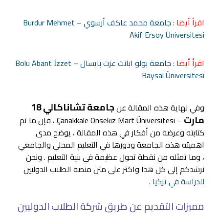
اقرأ أيضا :
جامعة محمد عاكف أرسوي – Burdur Mehmet
Akif Ersoy Üniversitesi
اقرأ أيضا :
جامعة بولو ابانت عزت بايسال – Bolu Abant İzzet
Baysal Üniversitesi
جامعة تشاناكالي 18
وفي نهاية هذه المقالة عن
مارت
– Çanakkale Onsekiz Mart Üniversitesi ، فإن ما تم
كتابته وعرضة من أفكار في هذه المقالة ، يوضح مدى
اهميته هذه الجامعة ودورها في التعليم المحلي والجامعي
، وما تمثله من نقطة تحول عظيمة في بنية التعليم . ونحن
نرشدكم إلى كل هذا واكثر على متن منصة الطلاب الدوليين
للدراسة في تركيا
.
مميزات التقديم عن طريق شركة الطلاب الدوليين