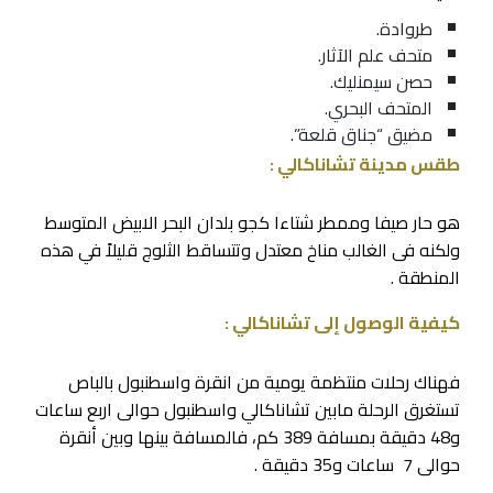
طروادة.
متحف علم الآثار.
حصن سيمنليك.
المتحف البحري.
مضيق “جناق قلعة”
.
طقس مدينة تشاناكالي :
هو حار صيفا وممطر شتاءا كجو بلدان البحر الابيض المتوسط
ولكنه فى الغالب مناخ معتدل وتتساقط الثلوج قليلاً في هذه
المنطقة .
كيفية الوصول إلى تشاناكالي :
فهناك رحلات منتظمة يومية من انقرة واسطنبول بالباص
تستغرق الرحلة مابين تشاناكالي واسطنبول حوالى اربع ساعات
و48 دقيقة بمسافة 389 كم، فالمسافة بينها وبين أنقرة
حوالى 7 ساعات و35 دقيقة .