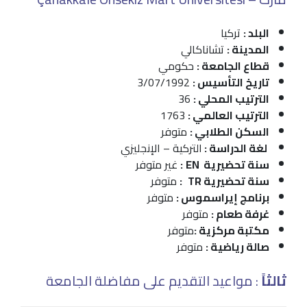
البلد :
تركيا
المدينة :
تشاناكالي
قطاع الجامعة :
حكومي
تاريخ التأسيس :
3/07/1992
الترتيب المحلي :
36
الترتيب العالمي :
1763
السكن الطلابي :
متوفر
لغة الدراسة :
التركية – الإنجليزي
سنة تحضيرية EN
:
غير متوفر
سنة تحضيرية TR
:
متوفر
برنامج إيراسموس :
متوفر
غرفة طعام :
متوفر
مكتبة مركزية :
متوفر
صالة رياضية :
متوفر
ثالثاً
: مواعيد التقديم على مفاضلة الجامعة