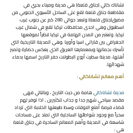
تشاناك كالي (جناق قلعة) هي مدينة وميناء بحري في
مقاطعة جناق قلعة تقع على الساحل الأسيوي الجنوبي من
مضيق(جناق قلعة) وتبعد حوالي 280 كم عن جنوب غرب
اسطنبول وهي احدى محافظات تركيا تقع في شمال غرب
تركيا. وتعتبر من المدن الهامة في تركيا لنظراً لموقعها
الجغرافي بين قاراتي اسيا وأوربا .وهي المدينة التاريخية التي
تأسرك بجمالها وبمعمارها العريق الذي يعكس حضارة وتميز
أهلها، مدينة سطرت أروع البطولات حفر التاريخ اسمها بدماء
شهدائها.
أهم معالم تشاناكالي :
مدينة تشاناكالي
هامة من حيث التاريخ ، وبالتالي فهى
مقصد سياحي شهير جدا و جذاب للكثيرين , اذا توفر لهم
قضاء فرصة أمتع الاوقات وسط طبيعتها الخلابة التي تزداد
سحراً مع وجود شواطئها الساحلية التي تمتد على مساحات
شاسعة في المدينة وأهم المعالم الساحرة في جناق قلعة
هي :