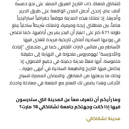
(تشاناق قلعة)، ذات التاريخ العريق الممتد على نحو خمسة
آلاف عام، إحدى أجمل المدن الواقعة على طريق الحرير
وأندرها، إذ تمتلك هذه المدينة موقعاً جغرافياً استراتيجياً
هاماً، بين منطقتي إيجه ومرمرة، وتمتلك شريطاً ساحلياً يبلغ
طوله 671 كم على اعتبار أن البحر يمر بين أراضيها، كما تحتضن
في ربوعها الساحرة أماكن تاريخية فريدة تتغذى فيها
الأساطير من نفائس التراث الثقافي كما في ملحمتي “إلياذة
والأدويسة” لهوميروس متحولة في النهاية إلى حقيقة
ملموسة، أنها فعلاً مدينة جميلة في جميع الفصول، إذ
يتكامل فيها التاريخ والطبيعة الساحرة في أبهى صورة. ،
وذلك ما يجعلها من المناطق والاماكن المميزة للسياح
الأجانب وهذا يضمن لك التعلم مع المتعة في معادلة واحدة.
وما رأيكم أن نتعرف معاً عن المدينة التي ستدرسون
فيها إذا كانت وجهتكم جامعة تشاناكالي 18 مارت؟
مدينة تشاناكالي: