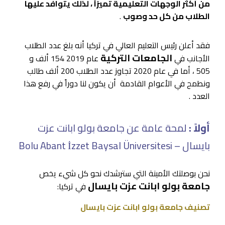
من أكثر الوجهات التعليمية تميزاً ، لذلك يتوافد عليها
الطلاب من كل حد وصوب
.
فقد أعلن رئيس التعليم العالي في تركيا أنه بلغ عدد الطلاب
الجامعات التركية
الأجانب في
عام 2019 154 ألف و
505 ، أما في عام 2020 تجاوز عدد الطلاب 200 ألف طالب
ونطمح في الأعوام القادمة أن يكون لنا دوراً في رفع هذا
العدد .
أولاً :
لمحة عامة عن جامعة بولو ابانت عزت
بايسال – Bolu Abant İzzet Baysal Üniversitesi
نحن بوصلتك الأمينة التي سترشدك نحو كل شيء يخص
جامعة بولو ابانت عزت بايسال
في تركيا:
تصنيف جامعة بولو ابانت عزت بايسال