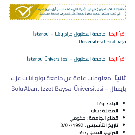
اقرأ ايضا :
جامعة اسطنبول جراح باشا – İstanbul
Üniversitesi Cerrahpaşa
اقرأ ايضا :
جامعة اسطنبول – İstanbul Üniversitesi
ثانياً
: معلومات عامة عن جامعة بولو ابانت عزت
بايسال – Bolu Abant İzzet Baysal Üniversitesi
البلد :
تركيا
المدينة :
بولو
قطاع الجامعة :
حكومي
تاريخ التأسيس :
3/07/1992
الترتيب المحلي :
55