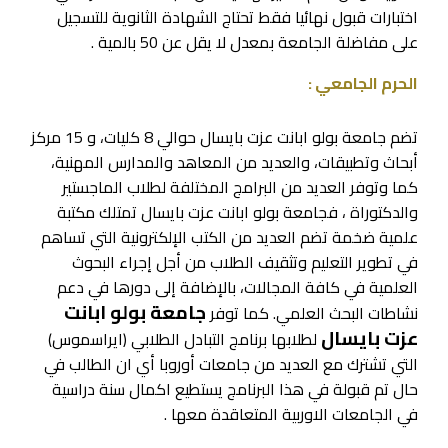
اختبارات قبول نهائيا فقط تحتاج الشهادة الثانوية للتسجيل
على مفاضلة الجامعة بمعدل لا يقل عن 50 بالمية .
الحرم الجامعي :
تضم جامعة بولو ابانت عزت بايسال حوالي 8 كليات، و 15 مركز
أبحاث وتطبيقات، والعديد من المعاهد والمدارس المهنية،
كما وتوفر العديد من البرامج المختلفة لطلاب الماجستير
والدكتوراة ، فجامعة بولو ابانت عزت بايسال تمتلك مكتبة
علمية ضخمة تضم العديد من الكتب الإلكترونية التي تساهم
في تطوير التعليم وتثقيف الطلاب من أجل إجراء البحوث
العلمية في كافة المجالات، بالإضافة إلى دورها في دعم
جامعة بولو ابانت
نشاطات البحث العلمي. كما توفر
عزت بايسال
لطلابها برنامج التبادل الطلابي (ايراسموس)
التي تشترك مع العديد من جامعات أوروبا أي ان الطالب في
حال تم قبولة في هذا البرنامج يستطيع اكمال سنة دراسية
في الجامعات الاوربية المتعاقدة معها .