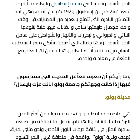
البحر الأسود وتحديدا بين
مدينة إسطنبول
والعاصمة أنقرة،
وتبعد 262 كم عن إسطنبول و192 كم عن أنقرة، وهي أحد
الأماكن النادرة التي تتمتع بالعديد من المميزات في وقت
واحد، فجمال طبيعتها ساحر، والغابات فيها غنية بتنوعها
النباتي والحيواني،والبحيرات والأنهار والشواطئ على ساحل
البحر الأسود تزيدها جمالاً،التي أصبحت تشكل مركز استقطاب
للسياح من مختلف أنحاء العالم.وهذا يضمن لك التعلم مع
المتعة في معادلة واحدة.
وما رأيكم أن نتعرف معاً عن المدينة التي ستدرسون
فيها إذا كانت وجهتكم جامعة بولو ابانت عزت بايسال؟
مدينة بولو:
هي عاصمة محافظة بولو تعد مدينة بولو من أكثر المدن
التركية لفتاً للانتباه والاهتمام، بفضل ما تمتلكه من طبيعة
ساحرة تتمثل في كافة درجات اللون الأخضر، ونحو مئتي بحيرة،
تهدف ولاية “بولو” الواقعة في منطقة غربي البحر الأسود