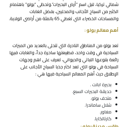
شمالي تركيا، لنيل اسم “أرض البحيرات”.وتحظى “بولو” باهتمام
الكثير من السياح الأجانب والمحليين، بفضل الغابات
والمساحات الخضراء التي تغطي 65 بالمئة من أراضي الولاية.
أهم معالم بولو :
تعد بولو من المناطق النادرة التي تتحلى بالعديد من الميزات
السياحية في وقت واحد، فطبيعتها ساحرة جداً، والغابات فيها
رائعة بتنوعها النباتي والحيواني، تعرف على اهم وجهات
السياحة في بولو التي تعد اكثر جذبا السياح الأجانب على
الإطلاق حيث أهم المعالم السياحية فيها هي :
بحيرة ابانت .
حديقة البحيرات السبع.
متحف بولو
.
شلال ساماندرا.
مغاور.
كارتالكايا.
طقس مدينة بولو :