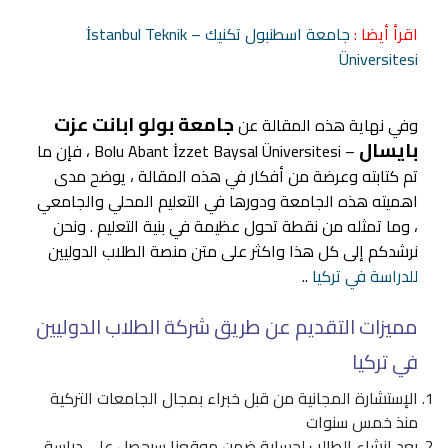
اقرأ أيضا :
جامعة اسطنبول تكنيك – İstanbul Teknik
Üniversitesi
جامعة بولو ابانت عزت
وفي نهاية هذه المقالة عن
بايسال
– Bolu Abant İzzet Baysal Üniversitesi ، فإن ما
تم كتابته وعرضة من أفكار في هذه المقالة ، يوضح مدى
اهميته هذه الجامعة ودورها في التعليم المحلي والجامعي
، وما تمثله من نقطة تحول عظيمة في بنية التعليم . ونحن
نرشدكم إلى كل هذا واكثر على متن منصة الطلاب الدوليين
للدراسة في تركيا
..
مميزات التقديم عن طريق شركة الطلاب الدوليين
في تركيا
الإستشارة المجانية من قبل خبراء بمجال الجامعات التركية
منذ خمس سنوات
بعد إنشاء الطالب لحسابة ضمن موقعنا سيحصل على دراسة