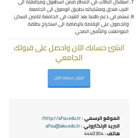
استقبال الطالب في المطار ضمن اسطنبول ومرافقتة الى
اقرب فندق ومشاركته بطريق الوصول الى الجامعة
نستمر في دعم طلابنا بعد التثبيت في الجامعة لتامين السكن
والحصول على الإقامة بالإضافة الى استخراج بطاقة
المواصلات والتأمين الصحي
انشئ حسابك الآن واحصل على قبولك
الجامعي
انشى حسابك الآن
الموقع الرسمي
:
http://afsu.edu.tr/
البريد الإلكتروني
:
afsu@aku.edu.tr
هاتف
: 4440304