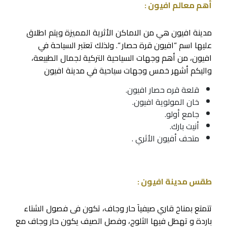
أهم معالم افيون :
مدينة افيون هي من الاماكن الأثرية المميزة ويتم اطلاق
عليها اسم “افيون قرة حصار “. ولذلك تعتبر السياحة في
افيون، من أهم وجهات السياحية التركية لجمال الطبيعة،
واليكم أشهر خمس وجهات سياحية في مدينة افيون
قلعة قره حصار افيون.
خان المولوية افيون.
جامع أولو.
أنيت بارك.
متحف أفيون الأثري .
طقس مدينة افيون :
تتمتع بمناخ قاري صيفياَ حار وجاف، تكون فى فصول الشتاء
باردة و تهطل فيها الثلوج، وفصل الصيف يكون حار وجاف مع