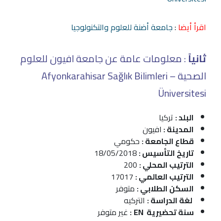
اقرأ أيضا
:
جامعة أضنة للعلوم والتكنولوجيا
ثانياً
: معلومات عامة عن جامعة افيون للعلوم
الصحية – Afyonkarahisar Sağlık Bilimleri
Üniversitesi
البلد :
تركيا
المدينة :
افيون
قطاع الجامعة :
حكومي
تاريخ التأسيس :
18/05/2018
الترتيب المحلي :
200
الترتيب العالمي :
17017
السكن الطلابي :
متوفر
لغة الدراسة :
التركيه
سنة تحضيرية EN
:
غير متوفر