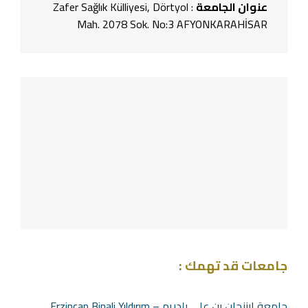
عنوان الجامعة
: Zafer Sağlık Külliyesi, Dörtyol
Mah. 2078 Sok. No:3 AFYONKARAHİSAR
جامعات قد تهمك :
جامعة ارزنجان بن علي يلدريم – Erzincan Binali Yıldırım