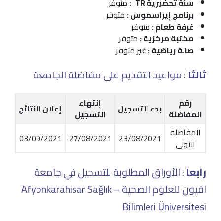
سنة تحضيرية TR
:
متوفر
برنامج إيراسموس :
متوفر
غرفة طعام :
متوفر
مكتبة مركزية :
متوفر
صالة رياضية :
غير متوفر
ثالثاً
: مواعيد التقديم على مفاضلة الجامعة
رقم
إنتهاء
بدء التسجيل
إعلان النتائج
المفاضلة
التسجيل
المفاضلة
03/09/2021
27/08/2021
23/08/2021
الأولى
رابعاً
: الأوراق المطلوبة للتسجيل في جامعة
افيون للعلوم الصحية – Afyonkarahisar Sağlık
Bilimleri Üniversitesi