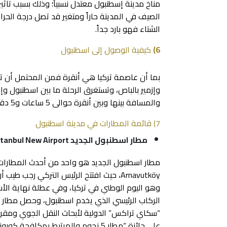
مناخ مدينة إسطنبول معتدل نسبياً؛ وذلك بسبب تأثير
الشتاء فهو بارد جداً.
6)
كيفية الوصول إلى اسطنبول
بما أن عاصمة تركيا هي أنقرة فمن المحتمل أن ته
والمسافة بينها وبين أنقرة حوالى 5 ساعات و5 دقائق تقريبًا بمسافة 450 كم.
7) قائمة المطارات في مدينة اسطنبول
مطار اسطنبول الجديد
stanbul New Airport
مطار اسطنبول الجديد هو واحد من أحدث المطارات
“سكاي تراكس” الدولية لأبحاث النقل الجوي ومقره
على جائزة “مطار 5 نجوم والمرتبط بمكافحة كورونا”، الخاصة بفترة انتشار الوباء.