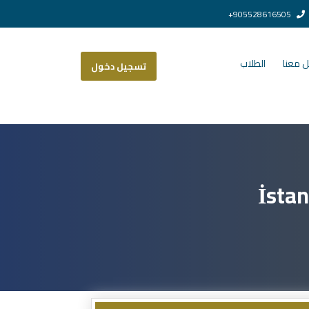
905528616505+
 معنا
الطلاب
تسجيل دخول