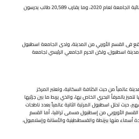
يبلغ عدد طلابها ما يقارب 33,957 طالب حسب إحصائية الجامعة لعام 2020، وما يقارب 20,589 طالب يدرسون
ع فى القسم الأوربي من المدينة، ولدى الجامعة اسطنبول
عدة من مدينة اسطنبول، ولكن الحرم الجامعي الرئيسي لجامعة
ينة عالمياً من حيث الكثافة السكانية، وتعتبر المركز
تتميز بالمرفأ البحري الخاص بها، والذي يربط ما بين جزئيها
ر، حيث تحتل اسطنبول المرتبة الثانية عالمياً بعدد ناطحات
 عن 100 متر، ويطلق على القسم الأوروبي من إسطنبول مسمى تراقيا، أما القسم
دة أسماء منها بيزنطة والقسطنطينية والأستانة وإسلامبول،