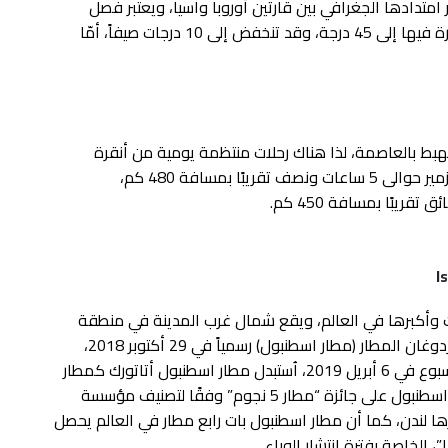
 امتدادها الجغرافي بين قارتين أوروبا وآسيا، ويعتبر فصل
الصيف في المدينة حاراً ومتغير قد تصل درجة الحرارة فيها إلى 45 درجة، وقد تنخفض إلى 10 درجات صيفاً، أمّا
بط بالعاصمة، لذا هناك رحلات منتظمة يومية من أنقرة
وإزمير بالباص، وتستغرق الرحلة ما بين اسطنبول وإزمير حوالى 5 ساعات ونصف تقريبًا بمسافة 480 كم،
I
 وأكبرها في العالم، ويقع شمال غرب المدينة في منطقة
Arnavutköy، حيث افتتح الرئيس التركي رجب طيب أردوغان المطار (مطار اسطنبول) رسمياً في 29 أكتوبر 2018،
وهو اليوم الوطني في تركيا، وفي عطلة نهاية الأسبوع في 6 أبريل 2019، اُستبدل مطار اسطنبول أتاتورك كمطار
الركاب الرئيسي الذي يخدم اسطنبول، وحصل مطار اسطنبول على جائزة “مطار 5 نجوم” وفقًا لتصنيف مؤسسة
ا لندن، كما أن مطار اسطنبول بات رابع مطار في العالم يحصل