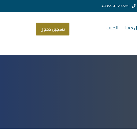
905528616505+
 معنا
الطلاب
تسجيل دخول